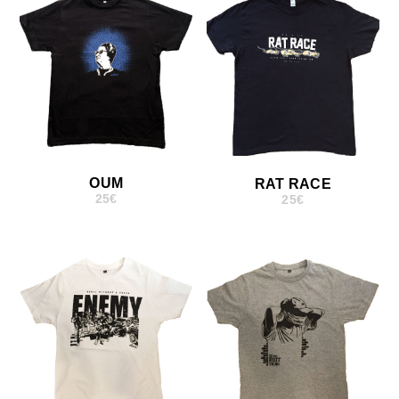
OUM
RAT RACE
25
€
25
€