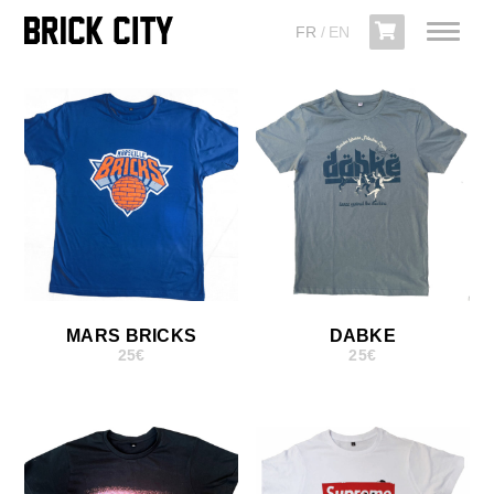
FR
EN
MARS BRICKS
DABKE
25
€
25
€